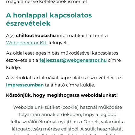
magára nézve kötelezőnek ismeri el.
A honlappal kapcsolatos
észrevételek
A(z)
chillouthouse.hu
informatikai hátterét a
Webgenerátor Kft.
felügyeli.
Az oldal esetleges hibás működésével kapcsolatos
észrevételeit a
fejlesztes@webgenerator.hu
címre
küldje.
A weboldal tartalmával kapcsolatos észrevételeit az
Impresszumban
található címre küldje.
Köszönjük, hogy meglátogatta weboldalunkat!
Weboldalunk sütiket (cookie) használ működése
folyamán annak érdekében, hogy a legjobb
felhasználói élményt nyújthassa Önnek, valamint a
Oldal információk
Adatkezelési tájékoztató
látogatottság mérése céljából. A sütik használatát